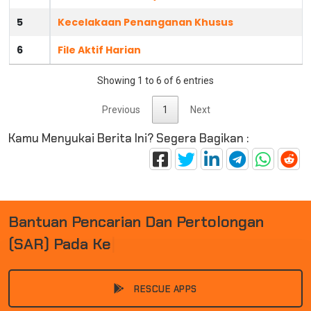
5
Kecelakaan Penanganan Khusus
6
File Aktif Harian
Showing 1 to 6 of 6 entries
Previous
1
Next
Kamu Menyukai Berita Ini? Segera Bagikan :
B
A
N
T
U
A
N
P
E
N
C
A
R
I
A
N
D
A
N
P
E
R
T
O
L
O
N
G
A
N
(
S
A
R
)
P
A
D
A
K
E
C
E
L
A
|
RESCUE APPS