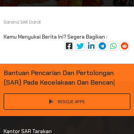
Sarana SAR Darat
Kamu Menyukai Berita Ini? Segera Bagikan :
B
A
N
T
U
A
N
P
E
N
C
A
R
I
A
N
D
A
N
P
E
R
T
O
L
O
N
G
A
N
(
S
A
R
)
P
A
D
A
K
E
C
E
L
A
K
A
A
N
D
A
N
B
E
N
C
A
N
A
|
RESCUE APPS
Kantor SAR Tarakan