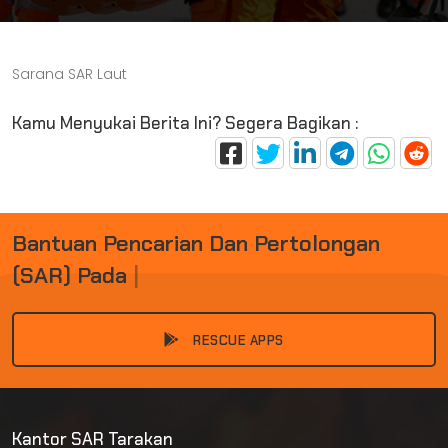
Sarana SAR Laut
Kamu Menyukai Berita Ini? Segera Bagikan :
B
A
N
T
U
A
N
P
E
N
C
A
R
I
A
N
D
A
N
P
E
R
T
O
L
O
N
G
A
N
(
S
A
R
)
P
A
D
A
K
E
C
E
|
RESCUE APPS
Kantor SAR Tarakan